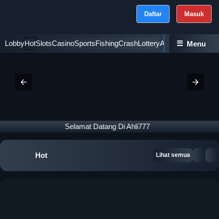
Daftar
Masuk
Lobby
Hot
Slots
Casino
Sports
Fishing
Crash
Lottery
Ayam
☰
Poker
Esport
Menu
Selamat Datang Di Ahli777
Hot
Lihat semua