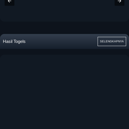
Hasil Togels
SELENGKAPNYA