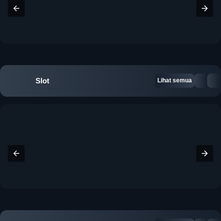
Slot
Lihat semua