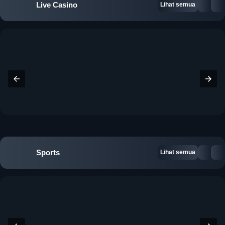
Live Casino
Lihat semua
Sports
Lihat semua