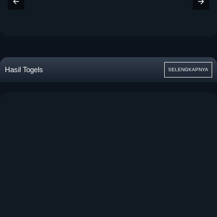
Hasil Togels
SELENGKAPNYA