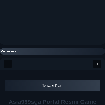
Providers
Tentang Kami
Asia999sga Portal Resmi Game