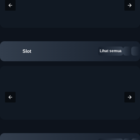
Slot
Lihat semua