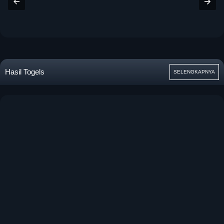
Hasil Togels
SELENGKAPNYA