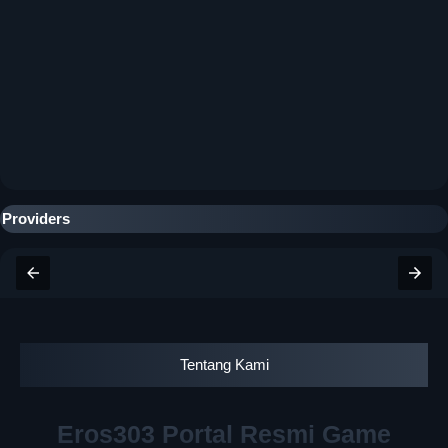
Providers
Tentang Kami
Eros303 Portal Resmi Game