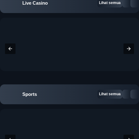
Live Casino
Lihat semua
Sports
Lihat semua