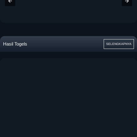
Hasil Togels
SELENGKAPNYA