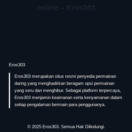
online – Eros303
Eros303
Eros303 merupakan situs resmi penyedia permainan
daring yang menghadirkan beragam opsi permainan
yang seru dan menghibur. Sebagai platform terpercaya,
Eros303 menjamin keamanan serta kenyamanan dalam
setiap pengalaman bermain para penggunanya.
© 2025
Eros303
. Semua Hak Dilindungi.