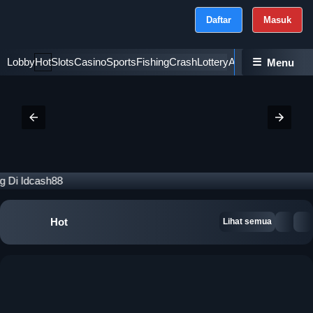
Daftar
Masuk
Lobby
Hot
Slots
Casino
Sports
Fishing
Crash
Lottery
Ayam
☰
Poker
Esport
Menu
 Di Idcash88
Hot
Lihat semua