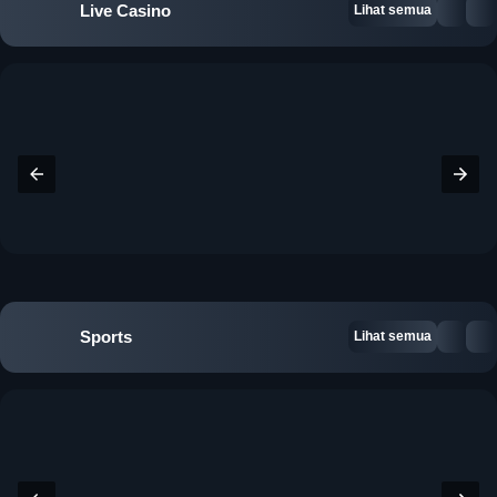
Live Casino
Lihat semua
Sports
Lihat semua