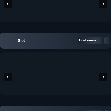
Slot
Lihat semua