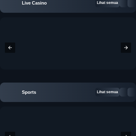
Live Casino
Lihat semua
Sports
Lihat semua