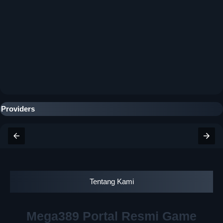
Providers
Tentang Kami
Mega389 Portal Resmi Game