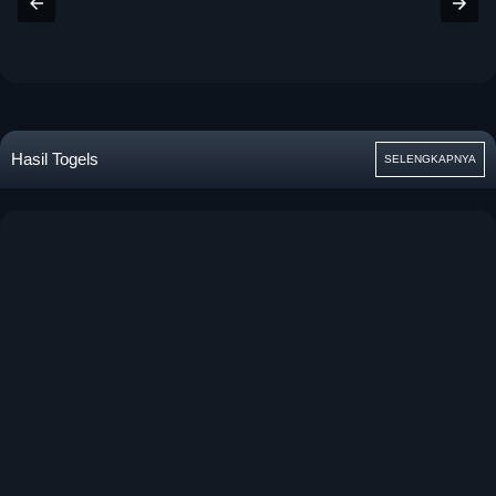
Hasil Togels
SELENGKAPNYA