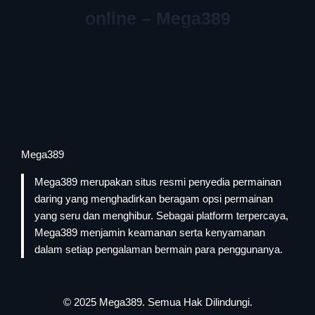
online – Mega389
Mega389
Mega389 merupakan situs resmi penyedia permainan
daring yang menghadirkan beragam opsi permainan
yang seru dan menghibur. Sebagai platform terpercaya,
Mega389 menjamin keamanan serta kenyamanan
dalam setiap pengalaman bermain para penggunanya.
© 2025
Mega389
. Semua Hak Dilindungi.