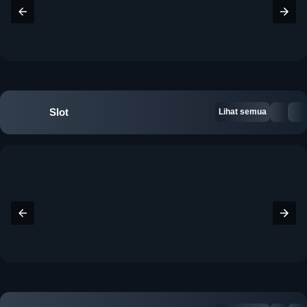
Slot
Lihat semua