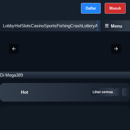
Daftar
Masuk
Lobby
Hot
Slots
Casino
Sports
Fishing
Crash
Lottery
Ayam
☰
Poker
Esport
Menu
Di Mega389
Hot
Lihat semua