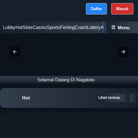
Daftar
Masuk
Lobby
Hot
Slots
Casino
Sports
Fishing
Crash
Lottery
Ayam
☰
Poker
Esport
Menu
Selamat Datang Di Nagatoto
Hot
Lihat semua