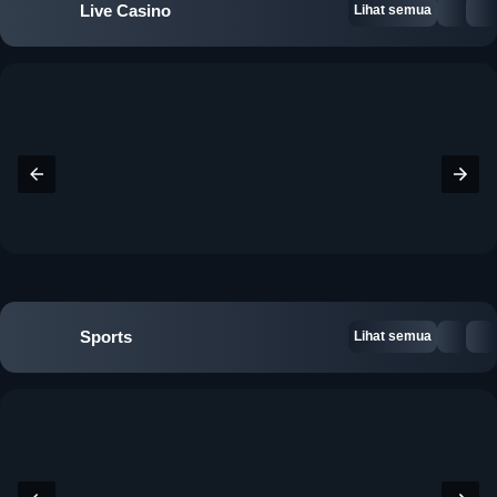
Live Casino
Lihat semua
Sports
Lihat semua