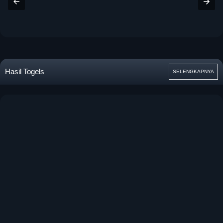
Hasil Togels
SELENGKAPNYA