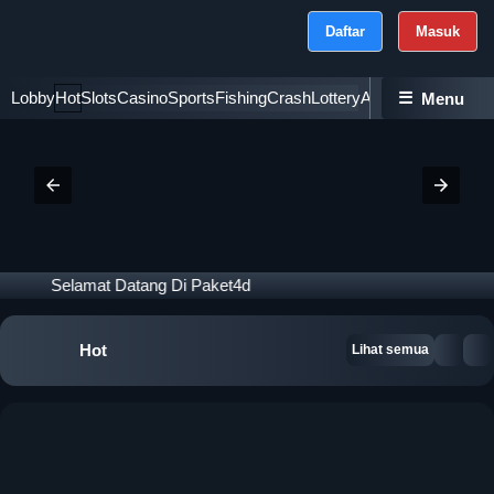
Daftar
Masuk
Lobby
Hot
Slots
Casino
Sports
Fishing
Crash
Lottery
Ayam
☰
Poker
Esport
Menu
Selamat Datang Di Paket4d
Hot
Lihat semua