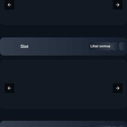
Slot
Lihat semua