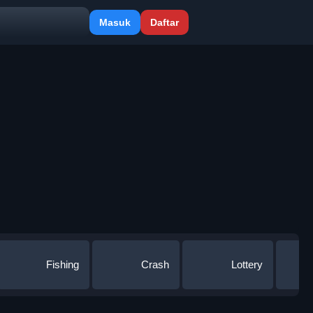
Masuk
Daftar
Fishing
Crash
Lottery