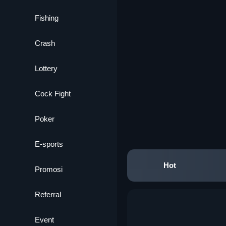
Fishing
Crash
Lottery
Cock Fight
Poker
E-sports
Hot
Promosi
Referral
Event