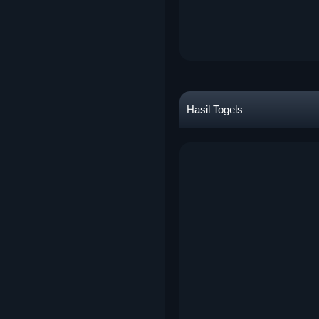
Hasil Togels