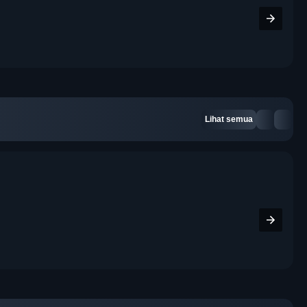
Lihat semua