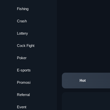
Fishing
Crash
Lottery
Cock Fight
Poker
E-sports
Hot
Promosi
Referral
Event