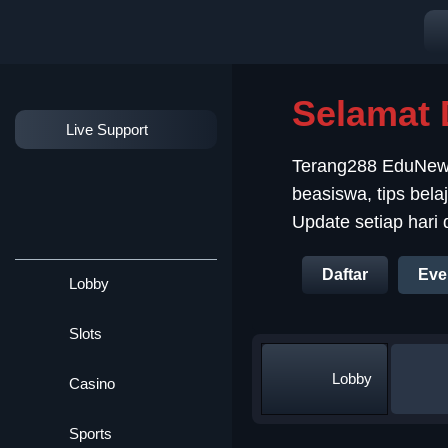
Selamat 
Live Support
Terang288 EduNews 
beasiswa, tips bel
Update setiap hari 
Daftar
Eve
Lobby
Slots
Lobby
Casino
Sports