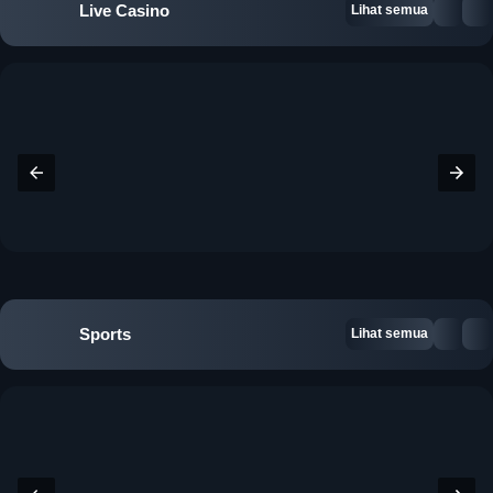
Live Casino
Lihat semua
Sports
Lihat semua