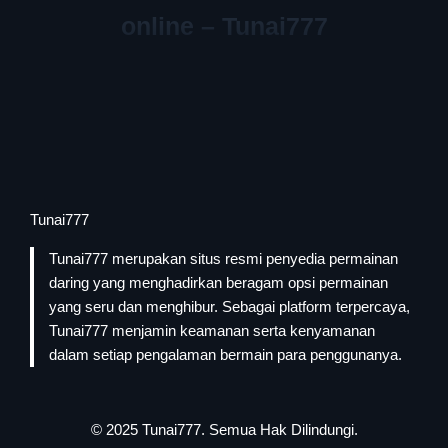
online – Tunai777
Tunai777
Tunai777 merupakan situs resmi penyedia permainan
daring yang menghadirkan beragam opsi permainan
yang seru dan menghibur. Sebagai platform terpercaya,
Tunai777 menjamin keamanan serta kenyamanan
dalam setiap pengalaman bermain para penggunanya.
© 2025
Tunai777
. Semua Hak Dilindungi.