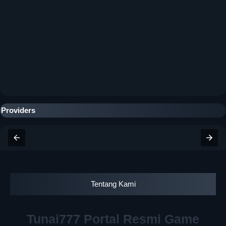
Providers
Tentang Kami
Tunai777 Portal Resmi Game