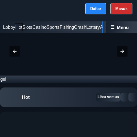
Daftar
Masuk
Lobby
Hot
Slots
Casino
Sports
Fishing
Crash
Lottery
Ayam
☰
Poker
Esport
Menu
Selamat Datang Di Variotogel
Hot
Lihat semua