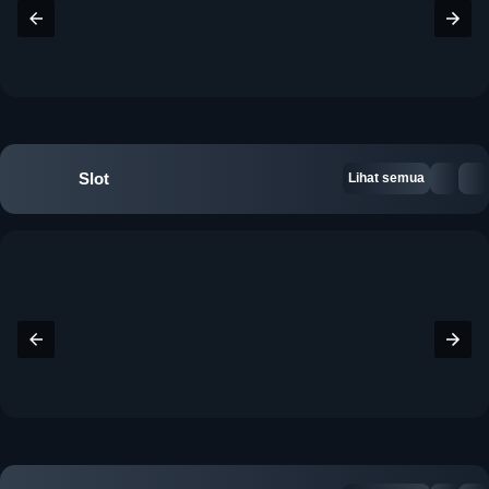
Slot
Lihat semua